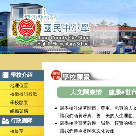
學校介紹
地理位置
人文閩東情 健康e世
校徽校訓校歌
學校願景
願學校洋溢著關懷、尊重、包容的人
組織架構
讓我們涵養著真、善、美的人生理想
行政團隊
願學校孕育著敦厚、誠懇、樸實的鄉
讓我們傳承著閩東文化資產。
校長室