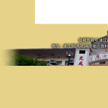
版權所有 © 連
地址：連江縣(馬祖)南竿鄉介壽村23號 •