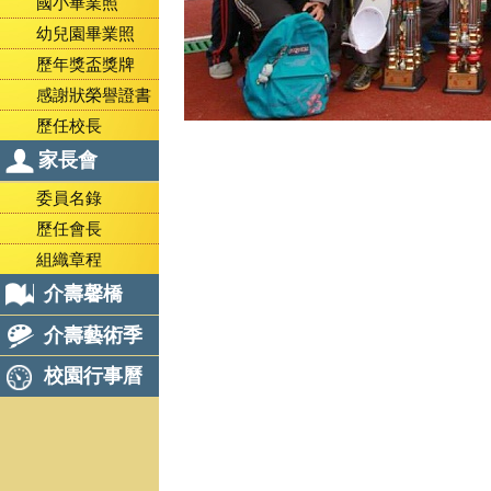
國小畢業照
幼兒園畢業照
歷年獎盃獎牌
感謝狀榮譽證書
歷任校長
家長會
委員名錄
歷任會長
組織章程
介壽馨橋
介壽藝術季
校園行事曆