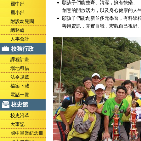
願孩子們能整齊、清潔，擁有快樂、
國中部
創意的開放活力，以及身心健康的人
國小部
願孩子們能創新並多元學習，有科學
附設幼兒園
善用資訊，充實自我，宏觀自己視野
總務處
人事會計
校務行政
課程計畫
場地租借
法令規章
檔案下載
電話一覽
校史館
校史沿革
大事記
國中畢業紀念冊